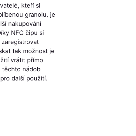
atelé, kteří si
blíbenou granolu, je
lší nakupování
íky NFC čipu si
zaregistrovat
skat tak možnost je
tí vrátit přímo
z těchto nádob
ro další použití.