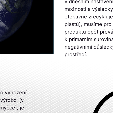
v dnešním nastaven
možnosti a výsledky
efektivně zrecykluj
plastů), musíme pr
produktu opět přev
k primárním surovin
negativními důsledky
prostředí.
to vyhození
výrobci (v
myčce), je