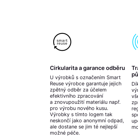
Cirkularita a garance odběru
Tr
p
U výrobků s označením Smart
Reuse výrobce garantuje jejich
Dí
zpětný odběr za účelem
vý
efektivního zpracování
vš
a znovupoužití materiálu např.
zp
pro výrobu nového kusu.
re
Výrobky s tímto logem tak
sp
neskončí jako anonymní odpad,
up
ale dostane se jim té nejlepší
mo
možné péče.