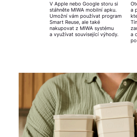
V Apple nebo Google storu si
Ot
stáhněte MIWA mobilní apku.
a 
Umožní vám používat program
kt
Smart Reuse, ale také
Tí
nakupovat z MIWA systému
za
a využívat související výhody.
a 
po