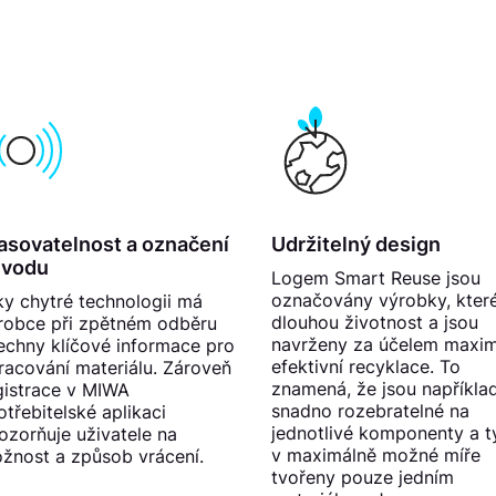
asovatelnost a označení
Udržitelný design
ůvodu
Logem Smart Reuse jsou
označovány výrobky, které
ky chytré technologii má
dlouhou životnost a jsou
robce při zpětném odběru
navrženy za účelem maxim
echny klíčové informace pro
efektivní recyklace. To
racování materiálu. Zároveň
znamená, že jsou napříkla
gistrace v MIWA
snadno rozebratelné na
otřebitelské aplikaci
jednotlivé komponenty a t
ozorňuje uživatele na
v maximálně možné míře
žnost a způsob vrácení.
tvořeny pouze jedním