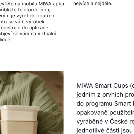
nejvíce a nejdéle.
evřete na mobilu MIWA apku
přibližte telefon k čipu,
erým je výrobek opatřen.
mto se vám výrobek
registruje do aplikace
objeví se vám na virtuální
ličce.
MIWA Smart Cups (c
jedním z prvních pr
do programu Smart 
opakovaně použiteln
vyráběné v České re
jednotlivé části jso