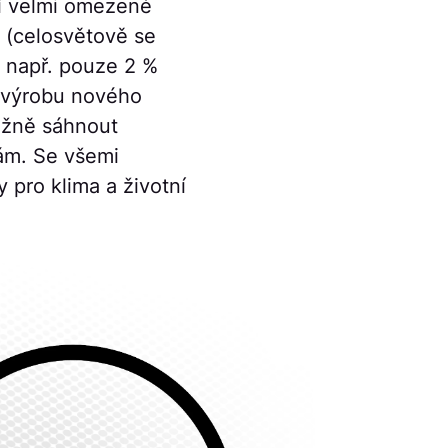
í velmi omezené
 (celosvětově se
e např. pouze 2 %
o výrobu nového
ážně sáhnout
ám. Se všemi
 pro klima a životní