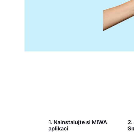
1. Nainstalujte si MIWA
2.
aplikaci
Sm