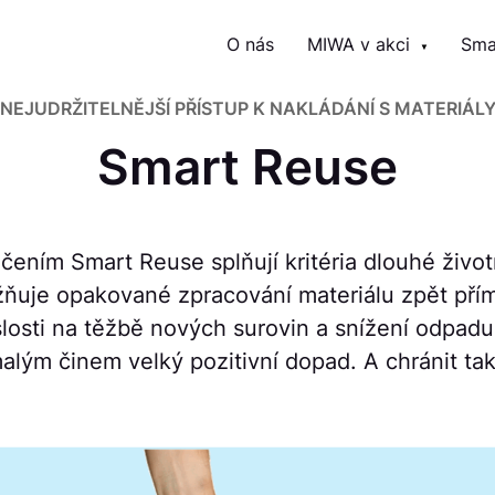
O nás
MIWA v akci
Sma
NEJUDRŽITELNĚJŠÍ PŘÍSTUP K NAKLÁDÁNÍ S MATERIÁL
Smart Reuse
čením Smart Reuse splňují kritéria dlouhé život
ňuje opakované zpracování materiálu zpět př
losti na těžbě nových surovin a snížení odpadu
malým činem velký pozitivní dopad. A chránit tak