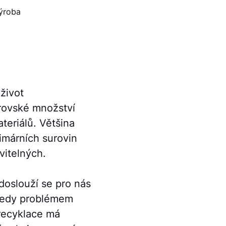
ýroba
život
ovské množství
ateriálů. Většina
rimárních surovin
vitelných.
 doslouží se pro nás
 tedy problémem
 recyklace má