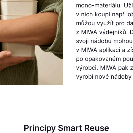
mono-materiálu. Uživ
v nich koupí např. o
můžou využít pro da
z MIWA výdejníků. D
svoji nádobu mohou 
v MIWA aplikaci a zí
po opakovaném použi
výrobci. MIWA pak 
vyrobí nové nádoby p
Principy Smart Reuse